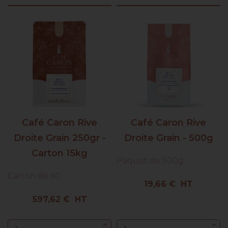
Café Caron Rive
Café Caron Rive
Droite Grain 250gr -
Droite Grain - 500g
Carton 15kg
Paquet de 500g
Carton de 60
Prix
19,66 € HT
Prix
597,62 € HT