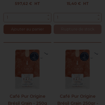
Prix
Prix
597,62 € HT
15,40 € HT
Ajouter au panier
Rupture de stock
Café Pur Origine
Café Pur Origine
Brésil Grain - 250g
Brésil Grain 250gr -