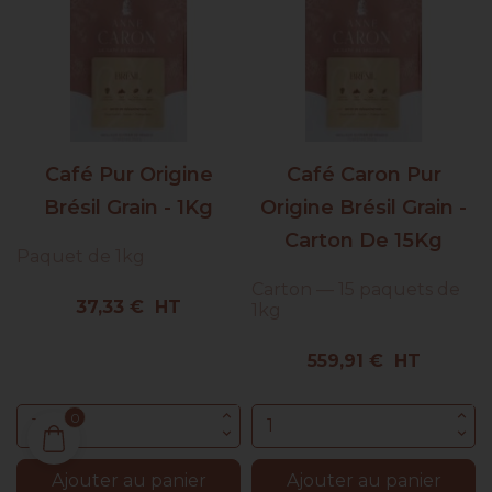
Café Pur Origine
Café Caron Pur
Brésil Grain - 1Kg
Origine Brésil Grain -
Carton De 15Kg
Paquet de 1kg
Carton — 15 paquets de
Prix
37,33 € HT
1kg
Prix
559,91 € HT
0
Ajouter au panier
Ajouter au panier