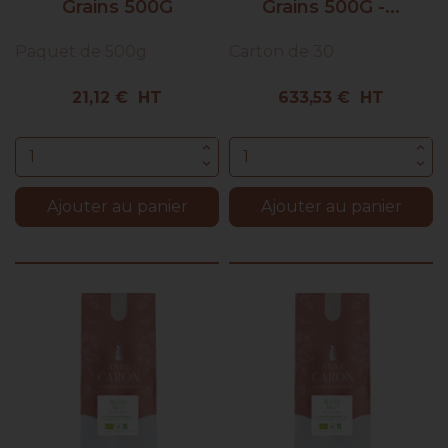
Grains 500G
Grains 500G -...
Paquet de 500g
Carton de 30
Prix
Prix
21,12 € HT
633,53 € HT
Ajouter au panier
Ajouter au panier