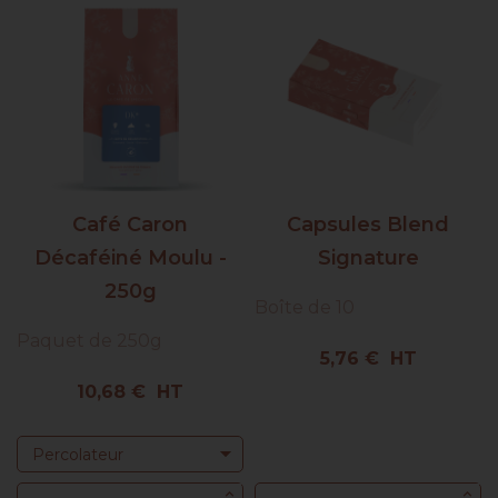
Café Caron
Capsules Blend
Décaféiné Moulu -
Signature
250g
Boîte de 10
Paquet de 250g
Prix
5,76 € HT
Prix
10,68 € HT