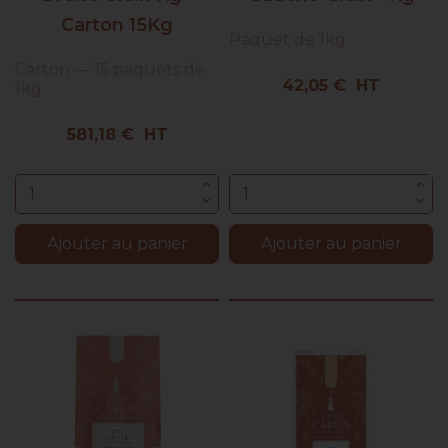
Carton 15Kg
Paquet de 1kg
Carton — 15 paquets de
Prix
42,05 € HT
1kg
Prix
581,18 € HT
Ajouter au panier
Ajouter au panier