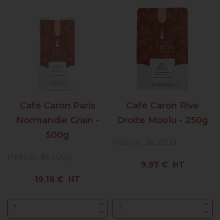
Café Caron Paris
Café Caron Rive
Normandie Grain -
Droite Moulu - 250g
500g
Paquet de 250g
Paquet de 500g
Prix
9,97 € HT
Prix
19,18 € HT