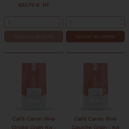
base
Prix
623,70 € HT
Rupture de stock
Ajouter au panier
Café Caron Rive
Café Caron Rive
Droite Grain Kg -
Gauche Grain - Kg