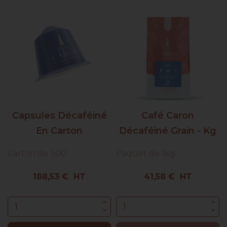
Capsules Décaféiné
Café Caron
En Carton
Décaféiné Grain - Kg
Carton de 300
Paquet de 1kg
Prix
Prix
188,53 € HT
41,58 € HT