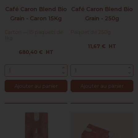
Café Caron Blend Bio
Café Caron Blend Bio
Grain - Caron 15Kg
Grain - 250g
Carton — 15 paquets de
Paquet de 250g
1kg
Prix
11,67 € HT
Prix
680,40 € HT
Ajouter au panier
Ajouter au panier