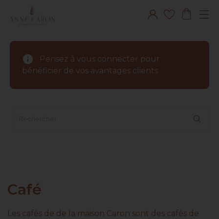
info
Pensez à vous connecter pour
bénéficier de vos avantages clients
Café
Les cafés de de la maison Caron sont des cafés de