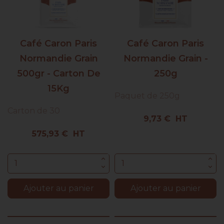
Café Caron Paris
Café Caron Paris
Normandie Grain
Normandie Grain -
500gr - Carton De
250g
15Kg
Paquet de 250g
Carton de 30
Prix
9,73 € HT
Prix
575,93 € HT
Ajouter au panier
Ajouter au panier