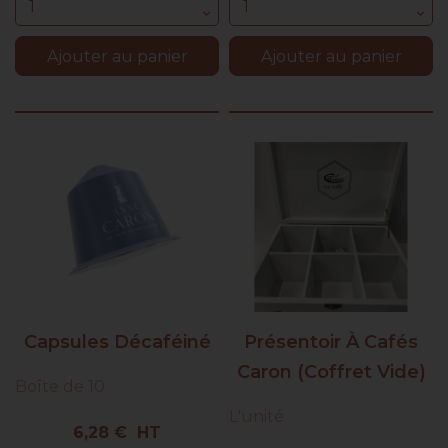
Ajouter au panier
Ajouter au panier
Capsules Décaféiné
Présentoir À Cafés
Caron (coffret Vide)
Boîte de 10
L'unité
Prix
6,28 € HT