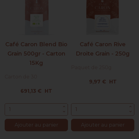
Café Caron Blend Bio
Café Caron Rive
Grain 500gr - Carton
Droite Grain - 250g
15Kg
Paquet de 250g
Carton de 30
Prix
9,97 € HT
Prix
691,13 € HT
Ajouter au panier
Ajouter au panier