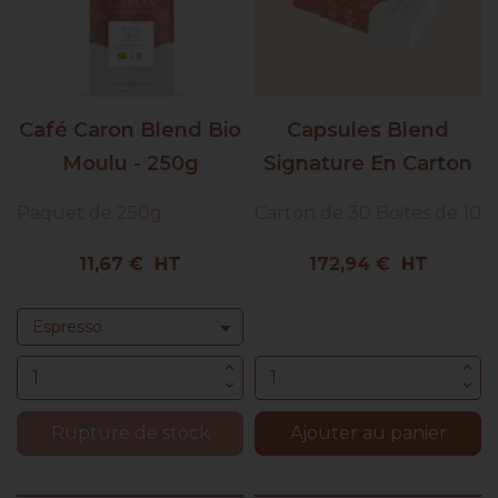
Café Caron Blend Bio
Capsules Blend
Moulu - 250g
Signature En Carton
Paquet de 250g
Carton de 30 Boites de 10
Prix
Prix
11,67 € HT
172,94 € HT
Rupture de stock
Ajouter au panier