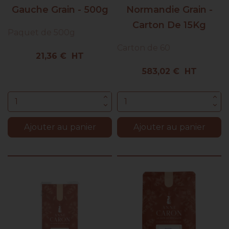
Gauche Grain - 500g
Normandie Grain -
Carton De 15Kg
Paquet de 500g
Carton de 60
Prix
21,36 € HT
Prix
583,02 € HT
Ajouter au panier
Ajouter au panier