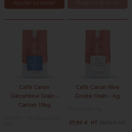
Ajouter au panier
Rupture de stock
Café Caron
Café Caron Rive
Décaféiné Grain -
Droite Grain - Kg
Carton 15kg
Paquet de 1kg
Carton — 15 paquets de
Prix
Prix
27,90 € HT
38,75 € HT
1kg
de