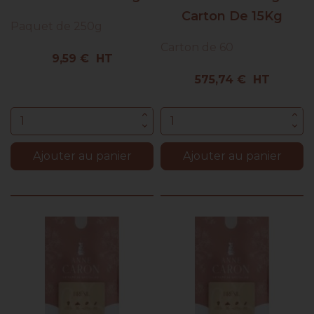
Carton De 15Kg
Paquet de 250g
Carton de 60
Prix
9,59 € HT
Prix
575,74 € HT
Ajouter au panier
Ajouter au panier