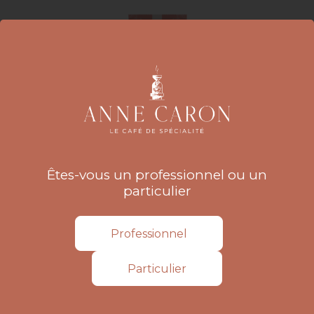
Café Caron Rive
Droite Grain - Kg
Êtes-vous un professionnel ou un
particulier
Paquet de 1kg
Prix
Prix
Professionnel
27,90 € HT
38,75 € HT
de
base
Particulier
Ajouter au panier