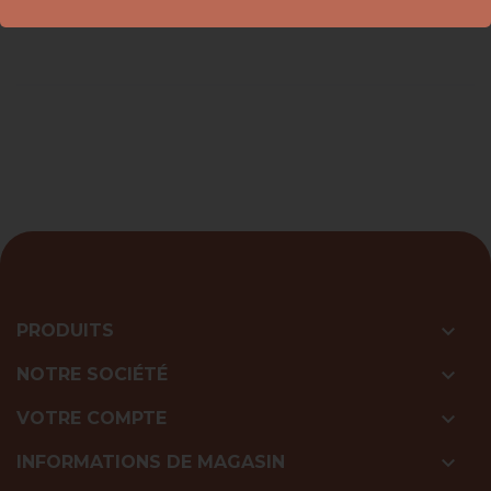

PRODUITS

NOTRE SOCIÉTÉ

VOTRE COMPTE

INFORMATIONS DE MAGASIN