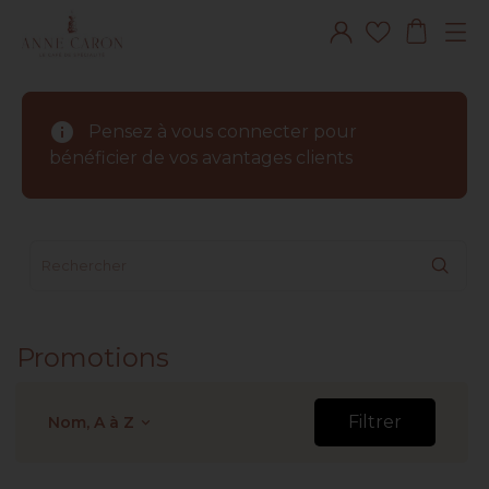
info
Pensez à vous connecter pour
bénéficier de vos avantages clients
Promotions
Filtrer
Nom, A à Z
keyboard_arrow_down